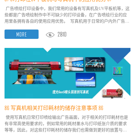
广告喷绘打印设备中，我们常用的设备有写真机及UV平板机等，这
些都是广告喷绘制作中不可缺少的打印设备，在广告喷绘行业的应
用里各拥有各自的使用应用优势。 写真机用于日常的户内外广告画
面的喷绘打印输出，是传统大幅宽卷材介质的打印输出设备，例如
2810
MORE
以前热发泡喷绘技术的喷绘机及最新采用压电喷墨技术的压电写真
机，都属于大幅面打印输出的广告写真打印设备，也是广告喷绘打
印输出中必不可少的行业主流打印设备，在使用应用...
86 写真机相关打印耗材的储存注意事项 86
使用写真机日常打印喷绘输出广告画面，对于相关的打印耗材也是
有非常高使用要求的，例如常用的耗材墨水与打印纸张介质的要求
等等，因此，对这些打印耗材的储存我们也需做到更好的放置与储