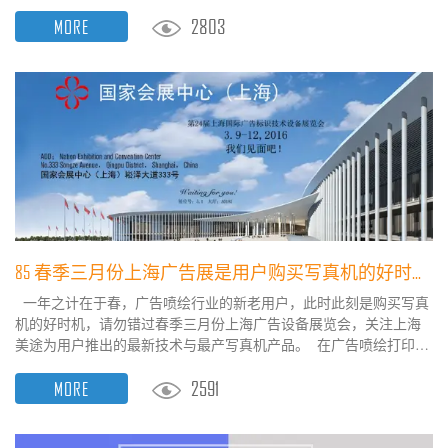
存。 1、打印介质材料的存放储存注意点： 打印介质材料的存放环
2803
MORE
境：存放打印介质的室内温度建议在18至30摄氏度左右，相对湿度
为20%至65%左右，库存贮藏请在相对稳定的环境条件下保存，温差
不宜过大，避免高温、阳光直射，地面、空气应保...
85 春季三月份上海广告展是用户购买写真机的好时机 85
一年之计在于春，广告喷绘行业的新老用户，此时此刻是购买写真
机的好时机，请勿错过春季三月份上海广告设备展览会，关注上海
美途为用户推出的最新技术与最产写真机产品。 在广告喷绘打印的
投资里，我们的第一步自然是要购买各种必需的设备，首先想到的
2591
MORE
自然是写真机、喷绘机等等的选择，选择与购买一台优质的写真
机，不仅在广告喷绘制作中为您工作更得心应手，而且还能为您的
广告喷绘制作业务中赚取更可观的利润。 日前，上...