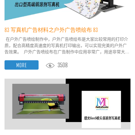
83 写真机广告材料之户外广告喷绘布 83
在户外广告喷绘制作中，户外广告喷绘布是大家比较常用的打印介
质，配合高精度高速度的写真机打印输出，可以实现完美的户外广
告效果。 户外广告喷绘布在广告制作中应用非常广，用途非常大，
也是写真机常用的打印输出介质。户外广告喷绘布俗称灯箱布，是
3508
MORE
一种以PVC为原材料经过一定的制作工艺生产的，主要用于户外广
告喷绘制作的一种喷绘材料。 在户外广告盛行发展的今天，广告行
家不仅重视广告本身的设计、喷绘质量，而且在广...