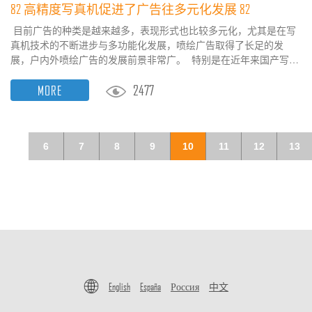
82 高精度写真机促进了广告往多元化发展 82
目前广告的种类是越来越多，表现形式也比较多元化，尤其是在写
真机技术的不断进步与多功能化发展，喷绘广告取得了长足的发
展，户内外喷绘广告的发展前景非常广。 特别是在近年来国产写真
机的发展迅速前提下，在技术上与稳定性上都有着非常大的提升，
2477
MORE
高精度高速度的写真机对比于喷绘机有着非常大的优势。在压电写
真机技术的应用前，喷绘的稳定性与打印精度都给予广告制作带来
了阻力，制作技术比较低，制作速度慢，而且喷绘精度...
6
7
8
9
10
11
12
13
English
España
Россия
中文