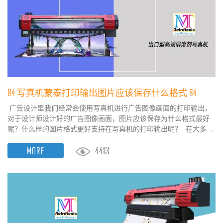
84 写真机蒙泰打印输出图片应该保存什么格式 84
广告设计里我们经常会使用写真机进行广告图像画面的打印输出，
对于设计师设计好的广告图像画面，图片应该保存为什么格式最好
呢？什么样的图片格式更好支持在写真机的打印输出呢？ 在大多数
国产写真机或者喷绘机中，我们经常使用的RIP打印输出程序为蒙泰
4413
MORE
软件，蒙泰彩色电子出版系统v5.3是一款用得比较多的喷绘软件，可
以轻松解决 用户对图文的排版及打印输出，强大的文字和图形处理
能力，而且安装过程比较简单，可以用于国产及...