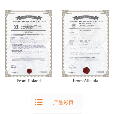
From Albania
From-Poland
产品彩页