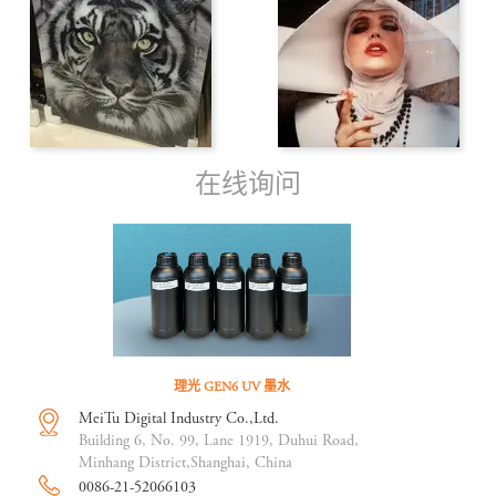
在线询问
理光 GEN6 UV 墨水
MeiTu Digital Industry Co.,Ltd.
Building 6, No. 99, Lane 1919, Duhui Road,
Minhang District,Shanghai, China
0086-21-52066103