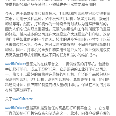
提供的服务和产品在其他工业领域也是非常重要和有用的。
今天，由于高端制造和制造技术，打印机和打印耗材已经变得非常
实惠，可用于多种品种，如平板式UV打印机，喷墨打印机，激光打
印机等等。然而，打印机作为一种设备有时被认为是理所当然的，
因为人们忘记实现其重要性，无限的实用性和工作时所赋予的重要
的好处。越来越多的公司现在大规模生产大规模生产打印机，这是
他们变得如此便宜的一个原因。技术的进步将印刷行业推到了以前
从未想过的水平。今天，您可以购买能够执行不同任务的多功能打
印机。因此，打印机的重要性和实用性是巨大的，因此强烈建议使
用高质量打印机来顺利完成不同的任务和最小的维护成本。
www.MTuTech.com
是领先的在线平台之一，提供优质的打印机，包括数
字纺织打印机。成立于2007年8月，它是顶尖的工业打印机公司之
一，热衷于以最好的价格建造最好的打印机。广泛的产品线包括环
保溶剂打印机，UV打印机，溶剂打印机等。总部设在上海，他们是
精通设计师，供应商和制造商的大量的打印机，保证在不同的打印
材料的高分辨率。
关于
www.MTuTech.com
www.MTuTech.com
是最高和最受信任的高品质打印机平台之一。它也是
可靠的溶剂打印机供应商和制造商之一。此外，向客户提供方便的