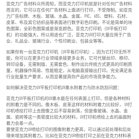
亚克力广告材料众所周知，而亚克力打印机就是针对任何广告材料
而言的，它可以在任何广告材料上面进行打印，不受限制。如亚克
力广告标牌、木板、玻璃、水晶、金属、PVC、ABS、塑料、石材、
皮革、布及其它纺织品等表面进行数字彩色印刷。不论是简单的块
色图案，全彩色图案或是渐变颜色。亚克力打印机（UV平板打印
机）的功能强大，所以用途也广泛，亚克力UV打印大量应用于广告
业、礼品业、玻璃行业、个性印刷业、包装业等等。
如果你有一台亚克力打印机（UV平板打印机），因为它打印无所不
能，你可以在更多行业领域承接更多业务，它可代替丝印、移印、
转印设备，无需制版、无需套色、制作出比传统方式更高的印刷质
量，机器操作简易、性能稳定，从电脑直接输出打印。完全满足各
行业批量生产要求，从而显著提高你产品的市场竞争能力。
如何解决亚克力UV平板打印机UV墨水附着力与防水防刮问题：
亚克力UV平板打印机的UV墨水能在任何表面上打印，但是各种材料
的附着力是不同的。像木板、皮革这样的材料附着力比较好， UV打
印机喷绘打印上去图像之后不容易剥落，但是像玻璃、水晶、金
属、瓷砖等这一类密度比较大的材料，UV打印机喷绘上去的画面附
着力会差一点。
要使亚克力UV喷绘打印的图像附着力更高，可以通过前处理和后处
理来增加其附着力。比如在亚克力UV喷绘打印之前在亚克力材料表