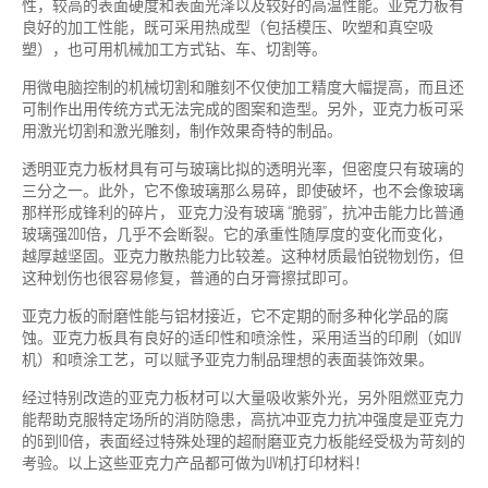
性，较高的表面硬度和表面光泽以及较好的高温性能。亚克力板有
良好的加工性能，既可采用热成型（包括模压、吹塑和真空吸
塑），也可用机械加工方式钻、车、切割等。
用微电脑控制的机械切割和雕刻不仅使加工精度大幅提高，而且还
可制作出用传统方式无法完成的图案和造型。另外，亚克力板可采
用激光切割和激光雕刻，制作效果奇特的制品。
透明亚克力板材具有可与玻璃比拟的透明光率，但密度只有玻璃的
三分之一。此外，它不像玻璃那么易碎，即使破坏，也不会像玻璃
那样形成锋利的碎片， 亚克力没有玻璃 “脆弱”，抗冲击能力比普通
玻璃强200倍，几乎不会断裂。它的承重性随厚度的变化而变化，
越厚越坚固。亚克力散热能力比较差。这种材质最怕锐物划伤，但
这种划伤也很容易修复，普通的白牙膏擦拭即可。
亚克力板的耐磨性能与铝材接近，它不定期的耐多种化学品的腐
蚀。亚克力板具有良好的适印性和喷涂性，采用适当的印刷（如UV
机）和喷涂工艺，可以赋予亚克力制品理想的表面装饰效果。
经过特别改造的亚克力板材可以大量吸收紫外光，另外阻燃亚克力
能帮助克服特定场所的消防隐患，高抗冲亚克力抗冲强度是亚克力
的6到10倍，表面经过特殊处理的超耐磨亚克力板能经受极为苛刻的
考验。以上这些亚克力产品都可做为UV机打印材料！