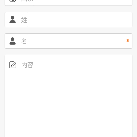
姓
名
内容