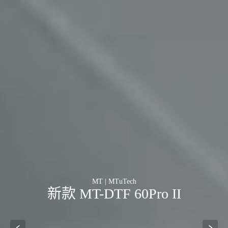
MT | MTuTech
新款 MT-DTF 60Pro II