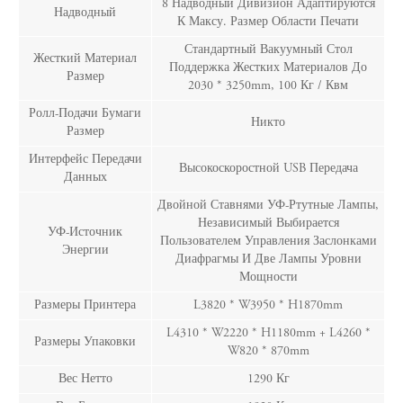
8 Надводный Дивизион Адаптируются
Надводный
К Максу. Размер Области Печати
Стандартный Вакуумный Стол
Жесткий Материал
Поддержка Жестких Материалов До
Размер
2030 * 3250mm, 100 Кг / Квм
Ролл-Подачи Бумаги
Никто
Размер
Интерфейс Передачи
Высокоскоростной USB Передача
Данных
Двойной Ставнями УФ-Ртутные Лампы,
Независимый Выбирается
УФ-Источник
Пользователем Управления Заслонками
Энергии
Диафрагмы И Две Лампы Уровни
Мощности
Размеры Принтера
L3820 * W3950 * H1870mm
L4310 * W2220 * H1180mm + L4260 *
Размеры Упаковки
W820 * 870mm
Вес Нетто
1290 Кг