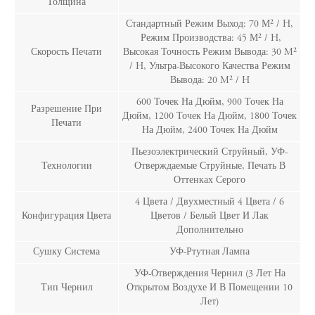
Толщина
Стандартный Режим Выход: 70 М² / H,
Режим Производства: 45 М² / H,
Скорость Печати
Высокая Точность Режим Вывода: 30 M²
/ H, Ультра-Высокого Качества Режим
Вывода: 20 M² / H
600 Точек На Дюйм, 900 Точек На
Разрешение При
Дюйм, 1200 Точек На Дюйм, 1800 Точек
Печати
На Дюйм, 2400 Точек На Дюйм
Пьезоэлектрический Струйный, УФ-
Технологии
Отверждаемые Струйные, Печать В
Оттенках Серого
4 Цвета / Двухместный 4 Цвета / 6
Конфигурация Цвета
Цветов / Белый Цвет И Лак
Дополнительно
Сушку Система
УФ-Ртутная Лампа
УФ-Отверждения Чернил (3 Лет На
Тип Чернил
Открытом Воздухе И В Помещении 10
Лет)