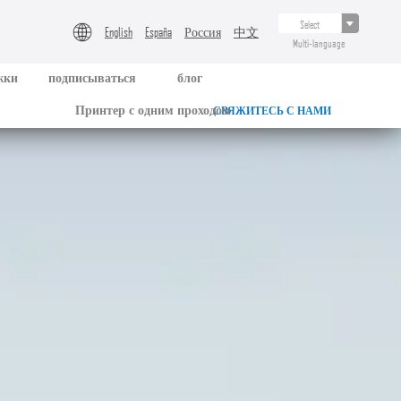
English
España
Россия
中文
Multi-language
жки
подписываться
блог
Принтер с одним проходом
СВЯЖИТЕСЬ С НАМИ