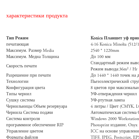
характеристики продукта
Тип Режим
Konica Планшет уф при
печатающая
4-16 Konica Minolta (512
Максимум. Размер Media
2540 * 1220mm
Максимум. Медиа Толщина
До 100 мм
Стандартный режим вы
Скорость печати
Режим вывода:36m² / H
Разрешение при печати
До 1440 * 1440 точек на
Технологии
Пьезоэлектрический стру
Конфигурация цвета
8 цветов при максималь
Типы чернил
УФ-отверждения чернил
Сушку система
УФ-ртутная лампа
Чернильницы Объем резервуара
4 литры / Цвет (CMYK, L
Чернила Система подачи
Автоматическая система 
Система контроля
Windows 2000 Workstation
программное обеспечение RIP
Photoprint издание, Onyx
Управление цветом
ICC на основе управлени
Форматы файлов
TIFF, JPEG, Postscript, EP