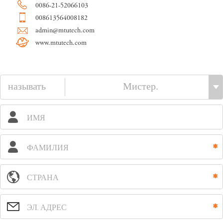
0086-21-52066103
008613564008182
admin@mtutech.com
www.mtutech.com
называть
ИМЯ
ФАМИЛИЯ
СТРАНА
ЭЛ. АДРЕС