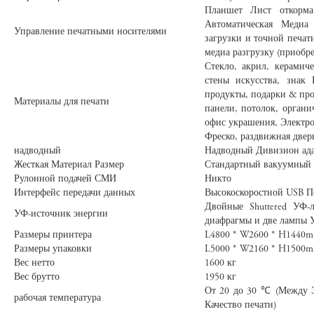
Планшет Лист откорма
Автоматическая Медиа 
Управление печатными носителями
загрузки и точной печа
медиа разгрузку (приобре
Стекло, акрил, керамич
стены искусства, знак 
продукты, подарки & пр
Материалы для печати
панели, потолок, органи
офис украшения, Электро
Фреско, раздвижная дверь
надводный
Надводный Дивизион ада
Жесткая Материал Размер
Стандартный вакуумный с
Рулонной подачей СМИ
Никто
Интерфейс передачи данных
Высокоскоростной USB П
Двойные Shuttered УФ-
УФ-источник энергии
диафрагмы и две лампы 
Размеры принтера
L4800 * W2600 * H1440
Размеры упаковки
L5000 * W2160 * H1500
Вес нетто
1600 кг
Вес брутто
1950 кг
От 20 до 30 ℃ (Между Э
рабочая температура
Качество печати)