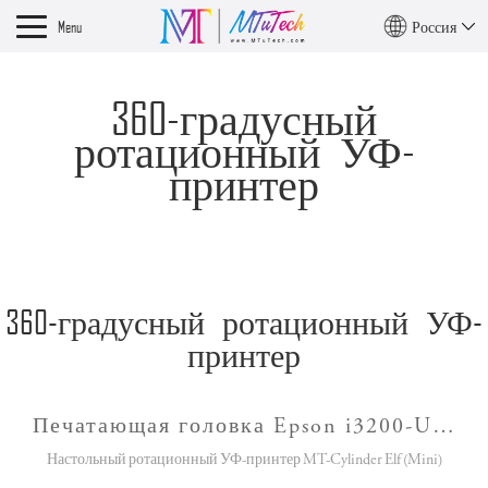
Menu
Россия
360-градусный
ротационный УФ-
принтер
360-градусный ротационный УФ-
принтер
Печатающая головка Epson i3200-U1HD | Печать бутылки для воды занимает всего 1 минуту
Настольный ротационный УФ-принтер MT-Cylinder Elf (Mini)