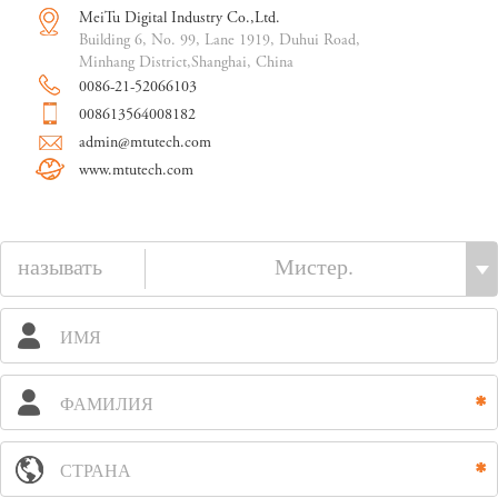
MeiTu Digital Industry Co.,Ltd.
Building 6, No. 99, Lane 1919, Duhui Road,
Minhang District,Shanghai, China
0086-21-52066103
008613564008182
admin@mtutech.com
www.mtutech.com
называть
ИМЯ
ФАМИЛИЯ
СТРАНА