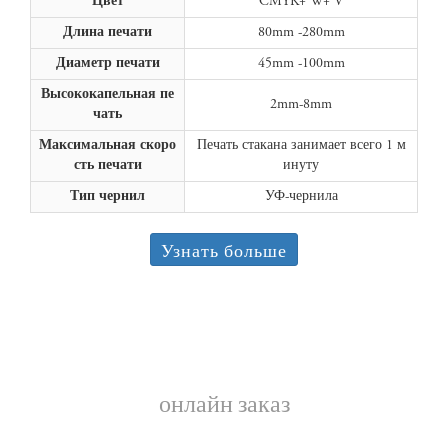
Цвет
CMYK+ W+ V
Длина печати
80mm -280mm
Диаметр печати
45mm -100mm
Высококапельная пе
2mm-8mm
чать
Максимальная скоро
Печать стакана занимает всего 1 м
сть печати
инуту
Тип чернил
УФ-чернила
Узнать больше
онлайн заказ