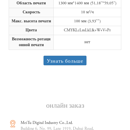
Область печати
1300 мм*1400 мм (51,18''*59,05'')
Скорость
10 м²/ч
Макс. высота печати
100 мм (3,93"")
Цвета
CMYKLcLmLkLlk+W+V+Pr
Возможность ротаци
нет
онной печати
Узнать больше
онлайн заказ
MeiTu Digital Industry Co.,Ltd.
Building 6, No. 99, Lane 1919, Duhui Road,