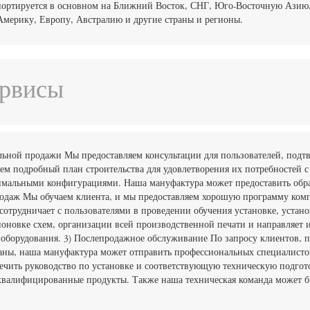
портируется в основном на Ближний Восток, СНГ, Юго-Восточную Ази
мерику, Европу, Австралию и другие страны и регионы.
ервисы
ельной продажи Мы предоставляем консультации для пользователей, под
аем подробный план строительства для удовлетворения их потребностей
имальными конфигурациями. Наша мануфактура может предоставить обр
одаж Мы обучаем клиента, и мы предоставляем хорошую программу ком
сотрудничает с пользователями в проведении обучения установке, устан
поновке схем, организации всей производственной печати и направляет 
 оборудования. 3) Послепродажное обслуживание По запросу клиентов, п
аны, наша мануфактура может отправить профессиональных специалист
печить руководство по установке и соответствующую техническую подгот
квалифицированные продукты. Также наша техническая команда может б