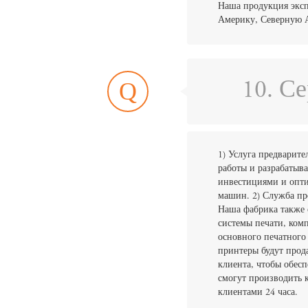
Наша продукция экс
Америку, Северную А
Q
10. С
1) Услуга предварит
работы и разрабатыв
инвестициями и опт
машин. 2) Служба пр
Наша фабрика также 
системы печати, ком
основного печатного
принтеры будут прод
клиента, чтобы обес
смогут производить 
клиентами 24 часа.