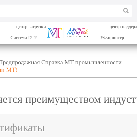
центр загрузки
центр поддер
Система DTF
УФ-принтер
Предпродажная Справка МТ промышленности
ии MT!
яется преимуществом индус
ртификаты