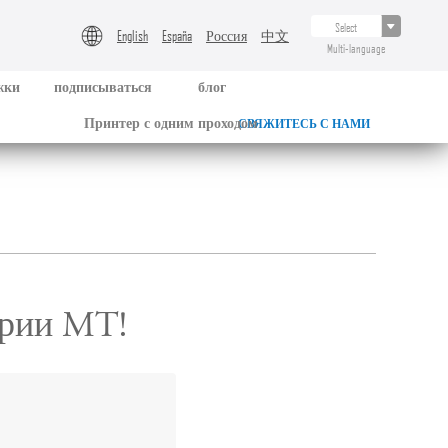
English
España
Россия
中文
Multi-language
жки
подписываться
блог
Принтер с одним проходом
СВЯЖИТЕСЬ С НАМИ
трии MT!