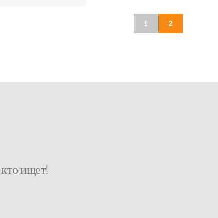
1
2
кто ищет!