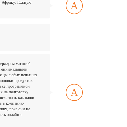
A
ю, Африку, Южную
тверждаем масштаб
 с минимальными
азцы любых печатных
поновки продуктов.
овке программной
A
их на подготовку
осле того, как наши
ов в компанию
овку, пока они не
ыть онлайн с