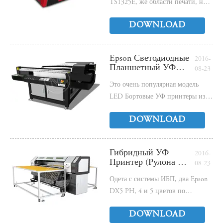
Электронная Книга
TS1325E, же области печати, но
более быстрого и лучшего
DOWNLOAD
контроля системы!
Epson Светодиодные
2016-
Планшетный УФ
08-23
Принтер МТ-
Это очень популярная модель
TS1325E -
Электронная Книга
LED Бортовые УФ принтеры из-
за снижения производительности
DOWNLOAD
Лучший!
Гибридный УФ
2016-
Принтер (Рулона На
08-23
Рулон И
Одета с системы ИБП, два Epson
Планшетный) МТ-
R180 - Электронная
DX5 PH, 4 и 5 цветов по
Книга
желанию, рулона в рулон и
DOWNLOAD
планшетный Функция!