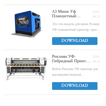
A3 Мини Уф
2016-
Планшетный
08-23
Принтер МТ-UA3H -
Это топ-модель для мини Размер
Электронная Книга
УФ планшетный принтер, просто
сделай это для индивидуальных
DOWNLOAD
печати!
Реклама УФ-
2016-
Гибридный Принтер
08-23
| Реклама UV
Войти Реклама УФ принтер для
Планшетный
Принтер -
высококачественной
Электронная Книга
полиграфическом рынке,
DOWNLOAD
принести большую прибыль
Клиенту!