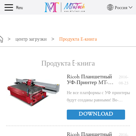
?>
Menu
Россия
центр загрузки
Продукта E-книга
Продукта E-книга
Ricoh Планшетный
2016-
УФ-Принтер MT-
08-23
2512R - Электронная
Не все платформы с УФ принтеры
Книга
будут созданы равными! Во-
первых, выбрать МТ
DOWNLOAD
промышленности, то, Выберите
Ricoh Gen5 УФ принтер!
Ricoh Планшетный
2016-