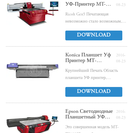
УФ-Принтер MT-
08-23
1212R - Электронная
Ricoh Gen5 Печатающая
Книга
невозможно стало возможным,
потребуется время, чтобы
DOWNLOAD
Побалуйте планшетный УФ
принтер!
Konica Планшет Уф
2016-
Принтер МТ-
08-23
PP3220K -
Крупнейший Печать Область
Электронная Книга
планшета УФ принтер,
KN1024MHB PH, ртутная лампа,
DOWNLOAD
4 до 16 рН Дополнительное!
Epson Светодиодные
2016-
Планшетный УФ
08-23
Принтер МТ-
Это совершенная модель MT-
TS2513E -