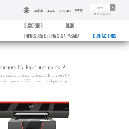
English
España
Россия
中文
Multi-language
SUSCRIBIR
BLOG
IMPRESORA DE UNA SOLA PASADA
CONTÁCTENOS
s
Impresora UV Para Artículos Promocionales
resora De Tarjetas | Tarjeta De Impresora UV
Tarjeta de impresora UV imprimir cualquier tarjeta se puede imaginar, la tarjeta de miembro igual!