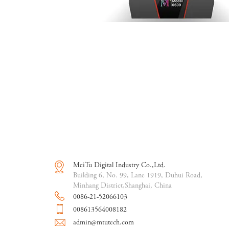
MeiTu Digital Industry Co.,Ltd.
Building 6, No. 99, Lane 1919, Duhui Road,
Minhang District,Shanghai, China
0086-21-52066103
008613564008182
admin@mtutech.com