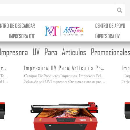
ENTRO DE DESCARGAR
CENTRO DE APOYO
IMPRESORA DTF
IMPRESORA UV
Impresora UV Para Artículos Promocionale
Impresora UV Para Artículos Promocionales
Impresora UV Para Artículos Promocionales
Cojín De Cama Plana UV Impresora | Caja Del Teléfono De Cama Plana UV Impresora
Campos De Productos Impresora | Impresora Pelota De Golf UV
Imp
Teléfono Impresora caso llamado Multifuncional Impresora UV, UV de cama plana de la impresora!
Pelota de golf UV Impresora Custom-sastre su propia pelota de golf y campos de los productos!