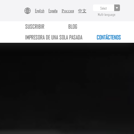
English
España
Россия
中文
Multi-language
SUSCRIBIR
BLOG
IMPRESORA DE UNA SOLA PASADA
CONTÁCTENOS