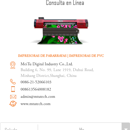
Consulta en Línea
IMPRESORAS DE PARARRAYAS | IMPRESORAS DE PVC
MeiTu Digital Industry Co.,Ltd.
Building 6, No. 99, Lane 1919, Duhui Road,
Minhang District,Shanghai, China
0086-21-52066103
008613564008182
admin@mtutech.com
www.mtutech.com