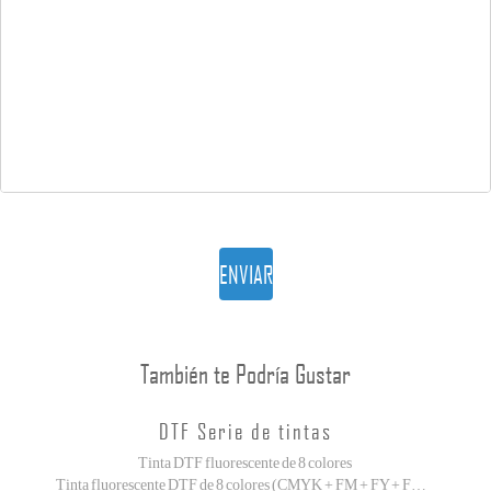
ENVIAR
También te Podría Gustar
DTF Serie de tintas
Tinta DTF fluorescente de 8 colores
Tinta fluorescente DTF de 8 colores (CMYK + FM + FY + FG + FO) con amplia gama de colores y colores vibrantes.