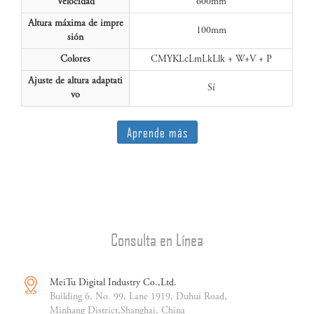
Velocidad
600mm
Altura máxima de impre
100mm
sión
Colores
CMYKLcLmLkLlk + W+V + P
Ajuste de altura adaptati
Sí
vo
Aprende más
Consulta en Línea
MeiTu Digital Industry Co.,Ltd.
Building 6, No. 99, Lane 1919, Duhui Road,
Minhang District,Shanghai, China