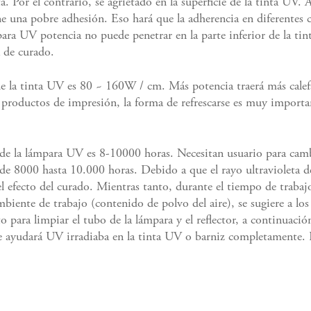
a. Por el contrario, se agrietado en la superficie de la tinta UV
ne una pobre adhesión. Eso hará que la adherencia en diferentes c
a UV potencia no puede penetrar en la parte inferior de la tinta
ta de curado.
 la tinta UV es 80 ~ 160W / cm. Más potencia traerá más calef
s productos de impresión, la forma de refrescarse es muy importa
l de la lámpara UV es 8-10000 horas. Necesitan usuario para cam
de 8000 hasta 10.000 horas. Debido a que el rayo ultravioleta d
el efecto del curado. Mientras tanto, durante el tiempo de traba
biente de trabajo (contenido de polvo del aire), se sugiere a los 
to para limpiar el tubo de la lámpara y el reflector, a continuació
 ayudará UV irradiaba en la tinta UV o barniz completamente. P
.