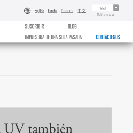
English
España
Россия
中文
Multi-language
SUSCRIBIR
BLOG
IMPRESORA DE UNA SOLA PASADA
CONTÁCTENOS
na UV también