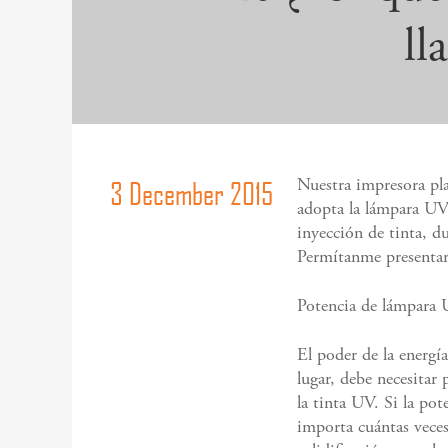
ll
3 December 2015
Nuestra impresora p
adopta la lámpara UV
inyección de tinta, d
Permítanme presenta
Potencia de lámpara
El poder de la energí
lugar, debe necesitar
la tinta UV. Si la po
importa cuántas vece