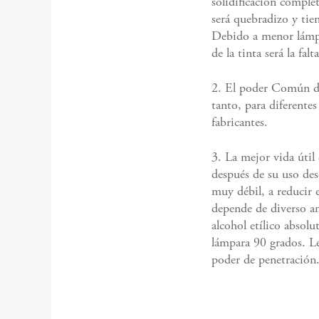
solidificación complet
será quebradizo y tie
Debido a menor lámpar
de la tinta será la fal
2. El poder Común de
tanto, para diferente
fabricantes.
3. La mejor vida úti
después de su uso des
muy débil, a reducir 
depende de diverso am
alcohol etílico absolu
lámpara 90 grados. Le
poder de penetración